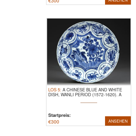
€
300
LOS
5
:
A CHINESE BLUE AND WHITE
DISH, WANLI PERIOD (1572-1620).
A
Chinese ...
Startpreis:
€
300
ANSEHEN