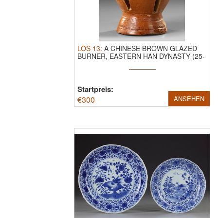
LOS
13
:
A CHINESE BROWN GLAZED
BURNER, EASTERN HAN DYNASTY (25-
220 AD).
A ...
Startpreis:
€
300
ANSEHEN