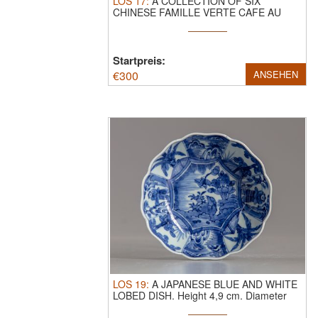
LOS
17
:
A COLLECTION OF SIX
CHINESE FAMILLE VERTE CAFE AU
LAIT DISHES ...
Startpreis:
€
300
ANSEHEN
LOS
19
:
A JAPANESE BLUE AND WHITE
LOBED DISH.
Height 4,9 cm. Diameter
14,5 cm.