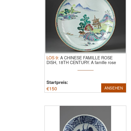
LOS
9
:
A CHINESE FAMILLE ROSE
DISH, 18TH CENTURY.
A famille rose
dish ...
Startpreis:
€
150
ANSEHEN