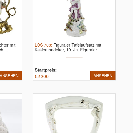
chter mit
LOS
708
:
Figuraler Tafelaufsatz mit
h ...
Kakiemondekor, 19. Jh.
Figuraler ...
Startpreis:
ANSEHEN
€
2 200
ANSEHEN