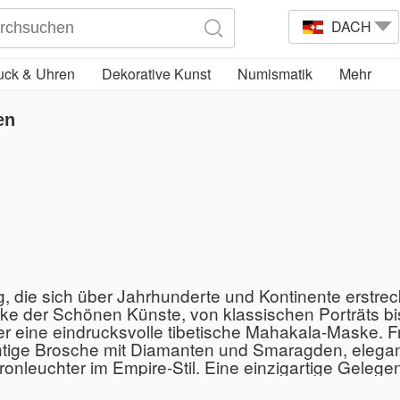
DACH
ck & Uhren
Dekorative Kunst
Numismatik
Mehr
en
, die sich über Jahrhunderte und Kontinente erstre
rke der Schönen Künste, von klassischen Porträts b
er eine eindrucksvolle tibetische Mahakala-Maske. F
tige Brosche mit Diamanten und Smaragden, elegan
ronleuchter im Empire-Stil. Eine einzigartige Gelege