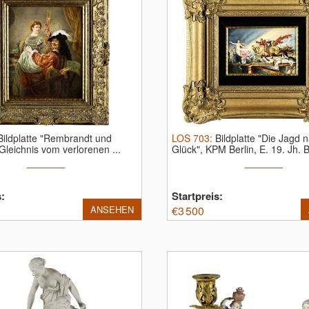
Bildplatte "Rembrandt und
LOS
703
:
Bildplatte "Die Jagd
Gleichnis vom verlorenen ...
Glück", KPM Berlin, E. 19. Jh.
B
s:
Startpreis:
ANSEHEN
€
3 500