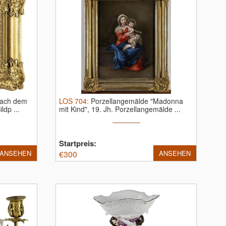
 nach dem
LOS
704
:
Porzellangemälde "Madonna
ildp ...
mit Kind", 19. Jh.
Porzellangemälde ...
Startpreis:
ANSEHEN
€
300
ANSEHEN