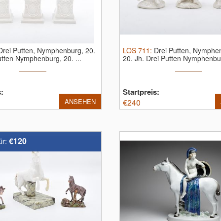
Drei Putten, Nymphenburg, 20.
LOS
711
:
Drei Putten, Nymphe
utten Nymphenburg, 20. ...
20. Jh.
Drei Putten Nymphenbur
s:
Startpreis:
ANSEHEN
€
240
€120
ür: