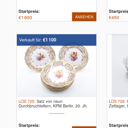
Startpreis:
Startprei
€
1 600
ANSEHEN
€
450
€1 100
Verkauft für:
LOS
725
:
Satz von neun
LOS
726
:
Durchbruchtellern, KPM Berlin, 20. Jh.
Zeltlager
Satz von ...
Startpreis:
Startprei