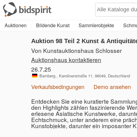
Auktionen
Bildende Kunst
Sammlerobjekte
Schmu
Auktion 98
Teil 2
Kunst & Antiquität
Von Kunstauktionshaus Schlosser
Auktionshaus kontaktieren
26.7.25
Bamberg , Karolinenstraße 11, 96049, Deutschland
Verkaufsbedingungen
Demo ansehen
Entdecken Sie eine kuratierte Sammlung
den Highlights zählen faszinierende We
erlesene Asiatische Kunstwerke, darunt
Echtschmuck, unter anderem eine präch
Kunstobjekte, darunter ein imposanter K