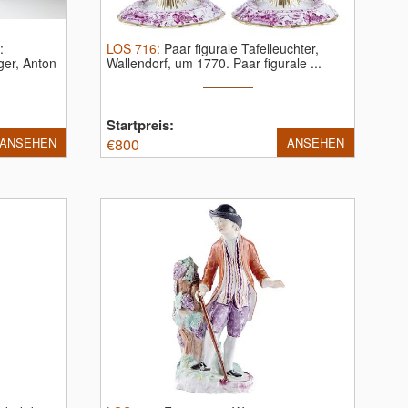
:
LOS
716
:
Paar figurale Tafelleuchter,
ger, Anton
Wallendorf, um 1770.
Paar figurale ...
Startpreis:
ANSEHEN
€
800
ANSEHEN