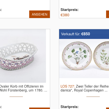
s:
Startpreis:
ANSEHEN
€
380
€850
Verkauft für:
Ovaler Korb mit Offizieren im
LOS
727
:
Zwei Teller der Reihe
, Wohl Fürstenberg, um 1780.
...
danica", Royal Copenhagen ...
s:
Startpreis: