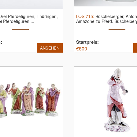
Drei Pferdefiguren, Thüringen,
LOS
715
:
Büschelberger, Anton
i Pferdefiguren ...
Amazone zu Pferd.
Büschelber
...
s:
Startpreis:
ANSEHEN
€
800