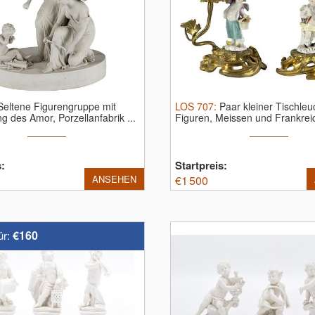
Seltene Figurengruppe mit
LOS
707
:
Paar kleiner Tischleu
g des Amor, Porzellanfabrik ...
Figuren, Meissen und Frankreic
s:
Startpreis:
ANSEHEN
€
1 500
€160
ür: