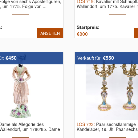
Folge von sechs Apostelfiguren,
LOS
719
:
Kavalier mit Schnupf
f, um 1775.
Folge von ...
Wallendorf, um 1775.
Kavalier m
s:
Startpreis:
ANSEHEN
€
800
€450
€550
ür:
Verkauft für:
Dame als Allegorie des
LOS
723
:
Paar sechsflammige
 Wallendorf, um 1780/85.
Dame
Kandelaber, 19. Jh.
Paar sechs
...