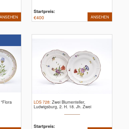
Startpreis:
ANSEHEN
€
400
ANSEHEN
 "Flora
LOS
728
:
Zwei Blumenteller,
Ludwigsburg, 2. H. 18. Jh.
Zwei
Blumenteller ...
Startpreis: