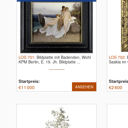
LOS
701
:
Bildplatte mit Badenden, Wohl
LOS
702
:
KPM Berlin, E. 19. Jh.
Bildplatte ...
Saskia im 
Startpreis:
Startprei
€
11 000
ANSEHEN
€
2 600