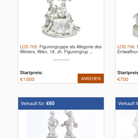
LOS
705
:
Figurengruppe als Allegorie des
LOS
706
:
Winters, Wien, 18. Jh.
Figurengrup ...
Entwaffnun
Startpreis:
Startprei
€
1 500
ANSEHEN
€
700
€60
Verkauft für:
Verkauft f