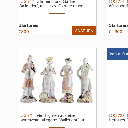
LOS
717
:
Gärtnerin und Gärtner,
LOS
718
:
Wallendorf, um 1775.
Gärtnerin und
Wallendor
Gärtner ...
Startpreis:
Startprei
€
800
ANSEHEN
€
1 600
Verkauft f
LOS
721
:
Vier Figuren aus einer
LOS
722
:
Jahreszeitenallegorie, Wallendorf, um
Herbstes,
1780/85.
...
als ...