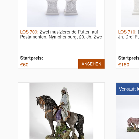
LOS
709
:
Zwei musizierende Putten auf
LOS
710
:
Postamenten, Nymphenburg, 20. Jh.
Zwe
Jh.
Drei P
...
Startpreis:
Startprei
€
60
ANSEHEN
€
180
Verkauft f