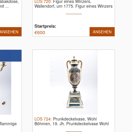
tabakdose,
LOS
720
:
Figur eines Winzers,
it ...
Wallendorf, um 1775.
Figur eines Winzers
...
Startpreis:
ANSEHEN
€
600
ANSEHEN
LOS
724
:
Prunkdeckelvase, Wohl
flammige
Böhmen, 19. Jh.
Prunkdeckelvase Wohl
Böhmen ...